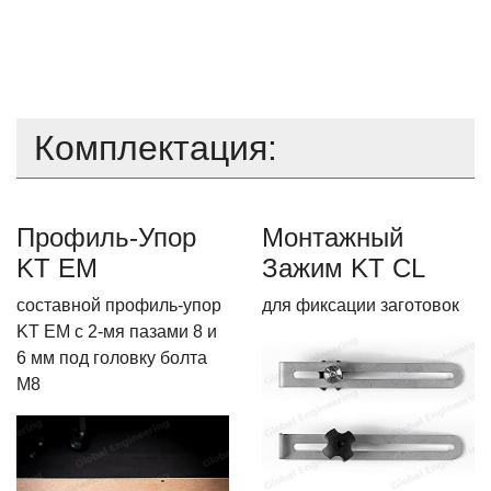
Комплектация:
Профиль-Упор
Монтажный
KT EM
Зажим KT CL
составной профиль-упор
для фиксации заготовок
KT EM с 2-мя пазами 8 и
6 мм под головку болта
М8