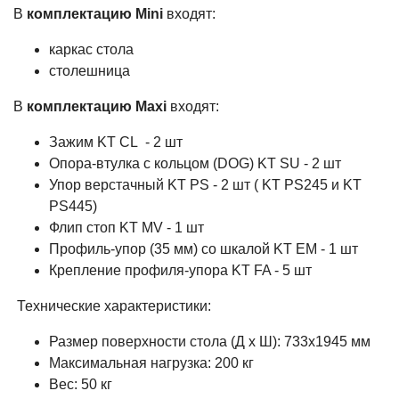
В
комплектацию Mini
входят:
каркас стола
столешница
В
комплектацию Maxi
входят:
Зажим KT CL - 2 шт
Опора-втулка c кольцом (DOG) KT SU - 2 шт
Упор верстачный KT PS - 2 шт ( KT PS245 и KT
PS445)
Флип стоп KT MV - 1 шт
Профиль-упор (35 мм) со шкалой KT EM - 1 шт
Крепление профиля-упора KT FA - 5 шт
Технические характеристики:
Размер поверхности стола (Д х Ш): 733х1945 мм
Максимальная нагрузка: 200 кг
Вес: 50 кг