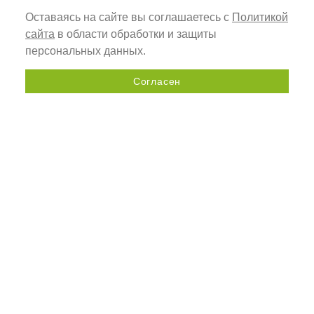
фурнитуры на одно
Оставаясь на сайте вы соглашаетесь с
Политикой
изделие:
сайта
в области обработки и защиты
персональных данных.
Согласен
Наименование и количество
Отправить запрос
фурнитуры
AC
LP012
Наименование
AC
AC
или AC
профиля
CP027
SC210PH
BR021
PE BA027/2SM +
4
8
min 2
CF BA026/1MF