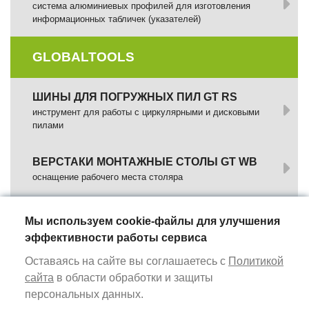
система алюминиевых профилей для изготовления
информационных табличек (указателей)
GLOBALTOOLS
ШИНЫ ДЛЯ ПОГРУЖНЫХ ПИЛ GT RS
инструмент для работы с циркулярными и дисковыми
пилами
ВЕРСТАКИ МОНТАЖНЫЕ СТОЛЫ GT WB
оснащение рабочего места столяра
ФРЕЗЕРНЫЕ ШАБЛОНЫ
Мы используем cookie-файлы для улучшения
комплекты профилей для сборки регулируемых
эффективности работы сервиса
фрезерных шаблонов
Оставаясь на сайте вы соглашаетесь с
Политикой
сайта
в области обработки и защиты
ИЗМЕРИТЕЛЬНЫЕ ИНСТРУМЕНТЫ
персональных данных.
универсальные ручные инструменты