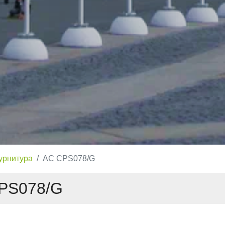
урнитура
AC CPS078/G
PS078/G