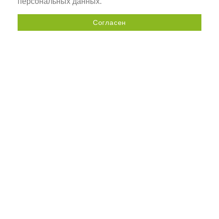
персональных данных.
Согласен
Отправить запрос
+7 (800) 505-92-98
197341, Санкт-Петербург,
Коломяжский пр., д. 33а