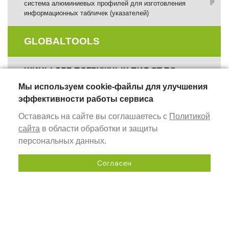
система алюминиевых профилей для изготовления
информационных табличек (указателей)
GLOBALTOOLS
ШИНЫ ДЛЯ ПОГРУЖНЫХ ПИЛ GT RS
инструмент для работы с циркулярными и дисковыми
Мы используем cookie-файлы для улучшения
пилами
эффективности работы сервиса
Оставаясь на сайте вы соглашаетесь с
Политикой
ВЕРСТАКИ МОНТАЖНЫЕ СТОЛЫ GT WB
сайта
в области обработки и защиты
оснащение рабочего места столяра
персональных данных.
ФРЕЗЕРНЫЕ ШАБЛОНЫ
Согласен
комплекты профилей для сборки регулируемых
Отправить запрос
фрезерных шаблонов
ИЗМЕРИТЕЛЬНЫЕ ИНСТРУМЕНТЫ
универсальные ручные инструменты