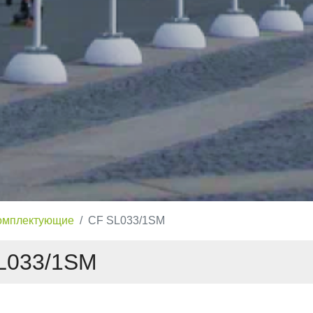
омплектующие
CF SL033/1SM
L033/1SM