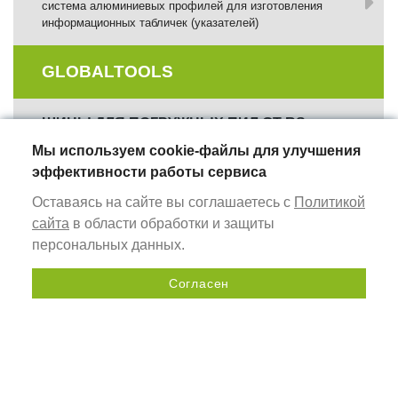
система алюминиевых профилей для изготовления
информационных табличек (указателей)
GLOBALTOOLS
ШИНЫ ДЛЯ ПОГРУЖНЫХ ПИЛ GT RS
инструмент для работы с циркулярными и дисковыми
Мы используем cookie-файлы для улучшения
пилами
эффективности работы сервиса
Оставаясь на сайте вы соглашаетесь с
Политикой
ВЕРСТАКИ МОНТАЖНЫЕ СТОЛЫ GT WB
сайта
в области обработки и защиты
оснащение рабочего места столяра
персональных данных.
ФРЕЗЕРНЫЕ ШАБЛОНЫ
Согласен
комплекты профилей для сборки регулируемых
Отправить запрос
фрезерных шаблонов
ИЗМЕРИТЕЛЬНЫЕ ИНСТРУМЕНТЫ
универсальные ручные инструменты