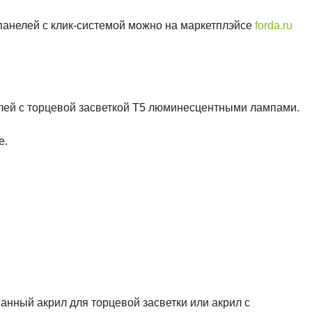
панелей с клик-системой можно на маркетплэйсе
forda.ru
лей с торцевой засветкой Т5 люминесцентными лампами.
е.
анный акрил для торцевой засветки или акрил с