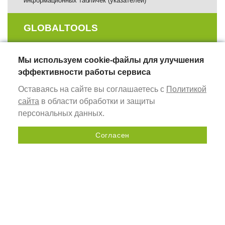
информационных табличек (указателей)
GLOBALTOOLS
ШИНЫ ДЛЯ ПОГРУЖНЫХ ПИЛ GT RS
Мы используем cookie-файлы для улучшения
инструмент для работы с циркулярными и дисковыми
эффективности работы сервиса
пилами
Оставаясь на сайте вы соглашаетесь с
Политикой
сайта
в области обработки и защиты
ВЕРСТАКИ МОНТАЖНЫЕ СТОЛЫ GT WB
персональных данных.
оснащение рабочего места столяра
Согласен
ФРЕЗЕРНЫЕ ШАБЛОНЫ
Отправить запрос
комплекты профилей для сборки регулируемых
фрезерных шаблонов
ИЗМЕРИТЕЛЬНЫЕ ИНСТРУМЕНТЫ
универсальные ручные инструменты