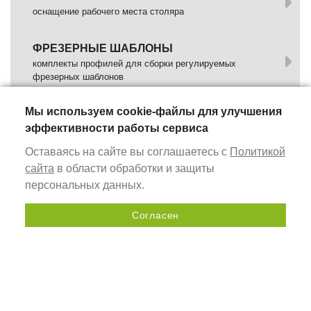
оснащение рабочего места столяра
ФРЕЗЕРНЫЕ ШАБЛОНЫ
комплекты профилей для сборки регулируемых
фрезерных шаблонов
Мы используем cookie-файлы для улучшения
ИЗМЕРИТЕЛЬНЫЕ ИНСТРУМЕНТЫ
эффективности работы сервиса
универсальные ручные инструменты
Оставаясь на сайте вы соглашаетесь с
Политикой
ПРОФИЛЬ-ШИНЫ
сайта
в области обработки и защиты
алюминиевые профили для монтажно-фрезерных столов
персональных данных.
Согласен
УПОРЫ, ОСНАСТКА
Отправить запрос
комплекты профилей для крепления (упора) заготовок на
фезерных столах
DOMINO