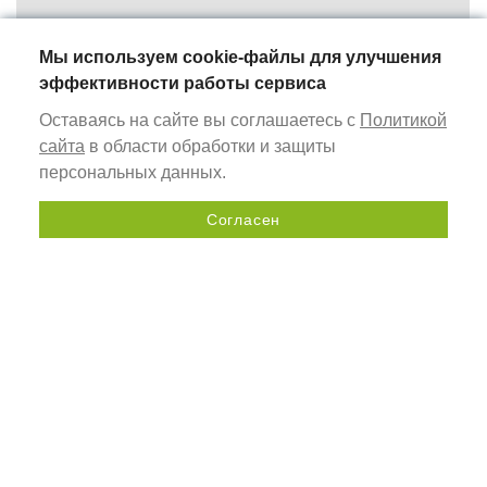
МОДЕРН
Мы используем cookie-файлы для улучшения
система алюминиевых профилей для изготовления
информационных табличек (указателей)
эффективности работы сервиса
Оставаясь на сайте вы соглашаетесь с
Политикой
GLOBALTOOLS
сайта
в области обработки и защиты
персональных данных.
ШИНЫ ДЛЯ ПОГРУЖНЫХ ПИЛ GT RS
Согласен
инструмент для работы с циркулярными и дисковыми
Отправить запрос
пилами
ВЕРСТАКИ МОНТАЖНЫЕ СТОЛЫ GT WB
оснащение рабочего места столяра
ФРЕЗЕРНЫЕ ШАБЛОНЫ
комплекты профилей для сборки регулируемых
фрезерных шаблонов