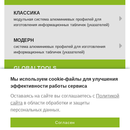
КЛАССИКА
модульная система алюминиевых профилей для
изготовления информационных табличек (указателей)
МОДЕРН
система алюминиевых профилей для изготовления
информационных табличек (указателей)
GLOBALTOOLS
Мы используем cookie-файлы для улучшения
ШИНЫ ДЛЯ ПОГРУЖНЫХ ПИЛ GT RS
эффективности работы сервиса
инструмент для работы с циркулярными и дисковыми
Оставаясь на сайте вы соглашаетесь с
Политикой
пилами
сайта
в области обработки и защиты
персональных данных.
ВЕРСТАКИ МОНТАЖНЫЕ СТОЛЫ GT WB
оснащение рабочего места столяра
Согласен
Отправить запрос