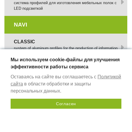
cистема профилей для изготовления мебельных полок с
LED подсветкой
NAVI
CLASSIC
system of aluminum profiles for the production of information
panels and signs
Мы используем cookie-файлы для улучшения
эффективности работы сервиса
MODERN
system of aluminum profiles for the production of information
Оставаясь на сайте вы соглашаетесь с
Политикой
signs (pointers)
сайта
в области обработки и защиты
персональных данных.
GLOBALTOOLS
Согласен
Send a request
ШИНЫ ДЛЯ ПОГРУЖНЫХ ПИЛ GT RS
инструмент для работы с циркулярными и дисковыми
пилами