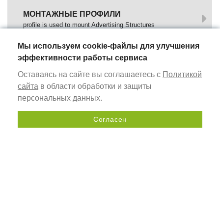
МОНТАЖНЫЕ ПРОФИЛИ
profile is used to mount Advertising Structures
Мы используем cookie-файлы для улучшения
DOCKING PROFILES
эффективности работы сервиса
profile is used for mounting of Composite Panels
Оставаясь на сайте вы соглашаетесь с
Политикой
сайта
в области обработки и защиты
НАПОЛЬНЫЕ СТЕНДЫ (POSM)
персональных данных.
профиль для изготовления быстросборных
информационных стендов
Согласен
Send a request
МЕБЕЛЬНЫЕ ПОЛКИ С ПОДСВЕТКОЙ
cистема профилей для изготовления мебельных полок с
LED подсветкой
NAVI
CLASSIC