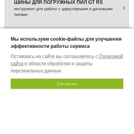
ШИНЫ ДЛЯ ПОГРУЖНЫХ ПИЛ GT RS
инструмент для работы с циркулярными и дисковыми
пилами
WORKBENCHES AND ACCESSORIES
сarpenter's workplace equipment
Мы используем cookie-файлы для улучшения
эффективности работы сервиса
ROUTER JIG
Оставаясь на сайте вы соглашаетесь с
Политикой
sets of profiles with slots for mounting on a table or
сайта
в области обработки и защиты
workpiece using clamps
персональных данных.
MEASURING INSTRUMENTS
Согласен
universal hand tools
Send a request
PROFILE BUSES
aluminum profiles for assembly milling tables
WORKBENCH STOPS
are used to stop (secure) workpieces on Festool MFT tables