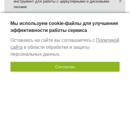
инструмент для работы с циркулярными и дисковыми
пилами
WORKBENCHES AND ACCESSORIES
Мы используем cookie-файлы для улучшения
сarpenter's workplace equipment
эффективности работы сервиса
Оставаясь на сайте вы соглашаетесь с
Политикой
ROUTER JIG
сайта
в области обработки и защиты
sets of profiles with slots for mounting on a table or
персональных данных.
workpiece using clamps
Согласен
MEASURING INSTRUMENTS
Send a request
universal hand tools
PROFILE BUSES
aluminum profiles for assembly milling tables
WORKBENCH STOPS
are used to stop (secure) workpieces on Festool MFT tables
or similar