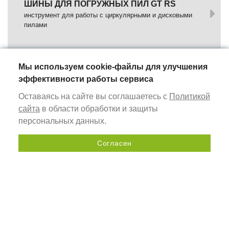
ШИНЫ ДЛЯ ПОГРУЖНЫХ ПИЛ GT RS
инструмент для работы с циркулярными и дисковыми
пилами
WORKBENCHES AND ACCESSORIES
сarpenter's workplace equipment
Мы используем cookie-файлы для улучшения
эффективности работы сервиса
ROUTER JIG
Оставаясь на сайте вы соглашаетесь с
Политикой
sets of profiles with slots for mounting on a table or
сайта
в области обработки и защиты
workpiece using clamps
персональных данных.
MEASURING INSTRUMENTS
Согласен
universal hand tools
Send a request
PROFILE BUSES
aluminum profiles for assembly milling tables
WORKBENCH STOPS
are used to stop (secure) workpieces on Festool MFT tables