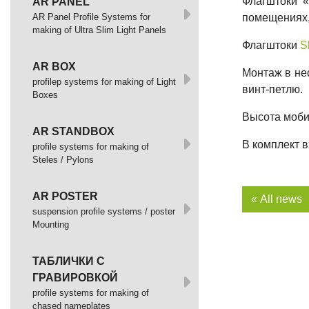
Флагштоки «
AR PANEL
AR Panel Profile Systems for
помещениях,
making of Ultra Slim Light Panels
Флагштоки
S
AR BOX
Монтаж в нес
profilep systems for making of Light
винт-петлю.
Boxes
Высота мобил
AR STANDBOX
В комплект в
profile systems for making of
Steles / Pylons
AR POSTER
« All news
suspension profile systems / poster
Mounting
ТАБЛИЧКИ С
ГРАВИРОВКОЙ
profile systems for making of
chased nameplates