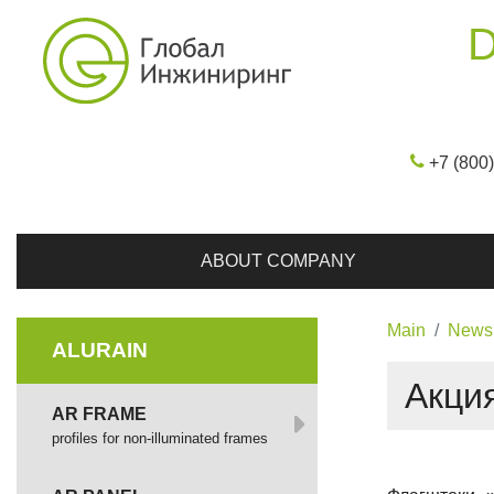
D
+7 (800
ABOUT COMPANY
Main
News
ALURAIN
Акци
AR FRAME
profiles for non-illuminated frames