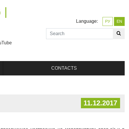
 |
Language:
РУ
EN
uTube
CONTACTS
11.12.2017