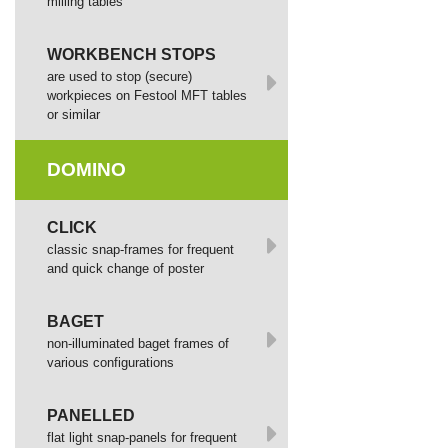
milling tables
WORKBENCH STOPS
are used to stop (secure)
workpieces on Festool MFT tables
or similar
DOMINO
СLICK
сlassic snap-frames for frequent
and quick change of poster
BAGET
non-illuminated baget frames of
various configurations
PANELLED
flat light snap-panels for frequent