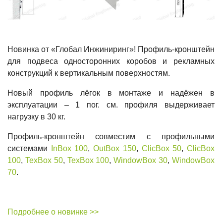
Новинка от «Глобал Инжиниринг»! Профиль-кронштейн
для подвеса односторонних коробов и рекламных
конструкций к вертикальным поверхностям.
Новый профиль лёгок в монтаже и надёжен в
эксплуатации – 1 пог. см. профиля выдерживает
нагрузку в 30 кг.
Профиль-кронштейн совместим с профильными
системами
InBox 100
,
OutBox 150
,
ClicBox 50
,
ClicBox
100
,
TexBox 50
,
TexBox 100
,
WindowBox 30
,
WindowBox
70
.
Подробнее о новинке >>