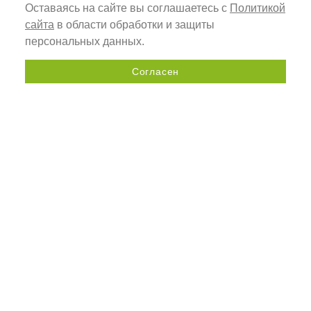
Оставаясь на сайте вы соглашаетесь с
Политикой
сайта
в области обработки и защиты
персональных данных.
Согласен
Send a request
+7 (800) 505-92-98
33A, Kolomyazhsky Prospekt,